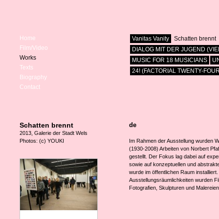
Home
Vanitas Vanity
Schatten brennt
Film/Video
DIALOG MIT DER JUGEND (VI
Works
MUSIC FOR 18 MUSICIANS
UN
Texts
24! (FACTORIAL TWENTY-FOUR
Biography
Contact
Schatten brennt
de
2013, Galerie der Stadt Wels
Photos: (c) YOUKI
Im Rahmen der Ausstellung wurden W
(1930-2008) Arbeiten von Norbert Pfa
gestellt. Der Fokus lag dabei auf expe
sowie auf konzeptuellen und abstrakt
wurde im öffentlichen Raum installiert.
Ausstellungsräumlichkeiten wurden Fil
Fotografien, Skulpturen und Malereien 