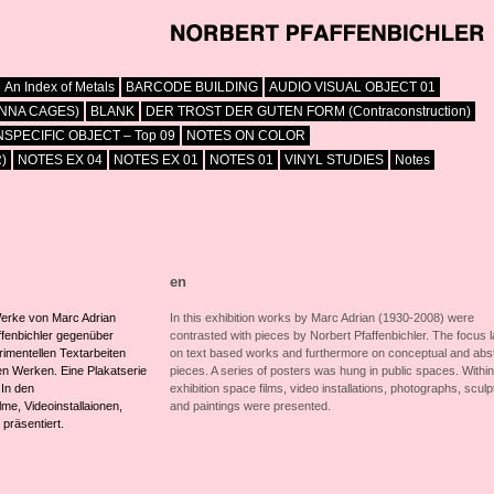
An Index of Metals
BARCODE BUILDING
AUDIO VISUAL OBJECT 01
ENNA CAGES)
BLANK
DER TROST DER GUTEN FORM (Contraconstruction)
SPECIFIC OBJECT – Top 09
NOTES ON COLOR
)
NOTES EX 04
NOTES EX 01
NOTES 01
VINYL STUDIES
Notes
en
erke von Marc Adrian
In this exhibition works by Marc Adrian (1930-2008) were
ffenbichler gegenüber
contrasted with pieces by Norbert Pfaffenbichler. The focus 
rimentellen Textarbeiten
on text based works and furthermore on conceptual and abs
en Werken. Eine Plakatserie
pieces. A series of posters was hung in public spaces. Within
 In den
exhibition space films, video installations, photographs, scul
me, Videoinstallaionen,
and paintings were presented.
präsentiert.